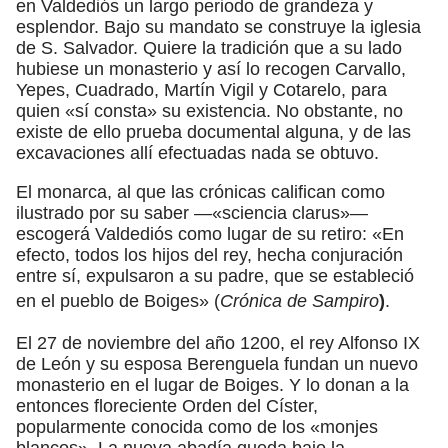
en Valdediós un largo periodo de grandeza y
esplendor. Bajo su mandato se construye la iglesia
de S. Salvador. Quiere la tradición que a su lado
hubiese un monasterio y así lo recogen Carvallo,
Yepes, Cuadrado, Martín Vigil y Cotarelo, para
quien «sí consta» su existencia. No obstante, no
existe de ello prueba documental alguna, y de las
excavaciones allí efectuadas nada se obtuvo.
El monarca, al que las crónicas califican como
ilustrado por su saber —«sciencia clarus»—
escogerá Valdediós como lugar de su retiro: «En
efecto, todos los hijos del rey, hecha conjuración
entre sí, expulsaron a su padre, que se estableció
en el pueblo de Boiges» (
Crónica de Sampiro
)
.
El 27 de noviembre del año 1200, el rey Alfonso IX
de León y su esposa Berenguela fundan un nuevo
monasterio en el lugar de Boiges. Y lo donan a la
entonces floreciente Orden del Císter,
popularmente conocida como de los «monjes
blancos». La nueva abadía queda bajo la