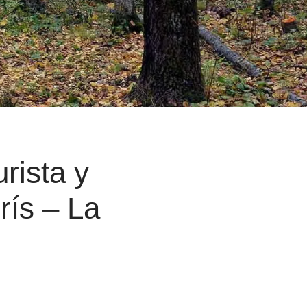
rista y
rís – La