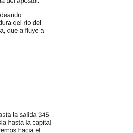
ba del apóstol.
ordeando
ura del río del
, que a fluye a
asta la salida 345
a hasta la capital
remos hacia el