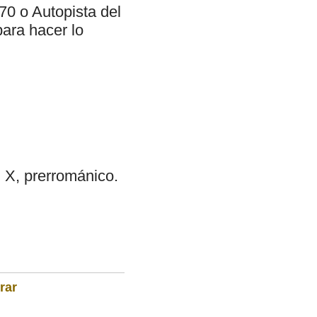
70 o Autopista del
ara hacer lo
 X, prerrománico.
rar