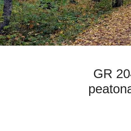
GR 204
peatona